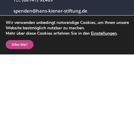
spenden@hans-kiener-stiftung.de
Wir verwenden unbedingt notwendige Cookies, um Ihnen unsere
Website bestmöglich nutzbar zu machen.
ERREICHBARKEIT
Mehr über diese Cookies erfahren Sie in den
Einstellungen
.
Montag bis Freitag
Alles klar!
von 08:30-12:30 Uhr
DATENSCHUTZ
IMPRESSUM
ZUR HANS KIENER STIFTUNG